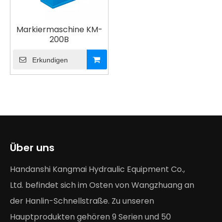
Markiermaschine KM-
200B
Erkundigen
Über uns
Handanshi Kangmai Hydraulic Equipment Co.,
Ltd. befindet sich im Osten von Wangzhuang an
der Hanlin-Schnellstraße. Zu unseren
Hauptprodukten gehören 9 Serien und 50