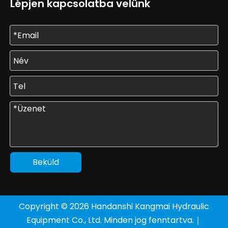
Lépjen kapcsolatba velünk
Beküld
Copyright ©
2026
Handanshi Kangmai Hydraulic
Equipment Co., Ltd. Minden jog fenntartva.｜