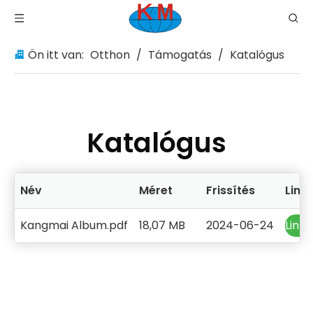
Ön itt van:
Otthon
/
Támogatás
/
Katalógus
Katalógus
Név
Méret
Frissítés
Link
Kangmai Album.pdf
18,07 MB
2024-06-24
Link