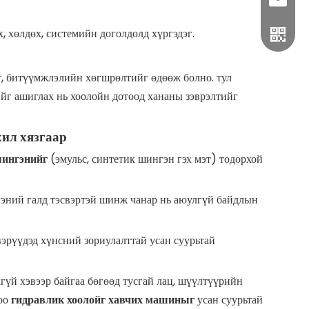
sales1
х, хөлдөх, системийн доголдолд хүргэдэг.
лт, битүүмжлэлийн хөгшрөлтийг өдөөж болно. тул
ийг ашиглах нь хоолойн дотоод хананы зэврэлтийг
хил хязгаар
шингэнийг
(эмульс, синтетик шингэн гэх мэт) тодорхой
гэний галд тэсвэртэй шинж чанар нь аюулгүй байдлын
эрүүдэд хүнсний зориулалттай усан суурьтай
хгүй хэвээр байгаа бөгөөд тусгай лац, шүүлтүүрийн
доо
гидравлик хоолойг хавчих машиныг
усан суурьтай