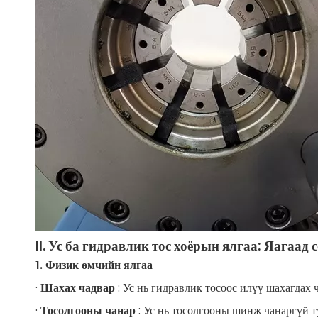
II. Ус ба гидравлик тос хоёрын ялгаа: Яагаад
1. Физик өмчийн ялгаа
·
Шахах чадвар
: Ус нь гидравлик тосоос илүү шахагдах
·
Тосолгооны чанар
: Ус нь тосолгооны шинж чанаргүй т