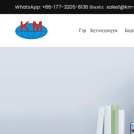
WhatsApp: +86-177-3205-8136 Имэйл:
sales1@km
Гэр
Бүтээгдэхүүн
Бид