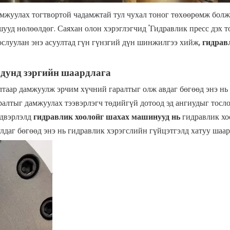
амжуулах тогтвортой чадамжтай тул чухал тоног төхөөрөмж болж
уд нөлөөлдөг. Саяхан олон хэрэглэгчид 'Гидравлик пресс дэх то
ослуулан энэ асуултад гүн гүнзгий дүн шинжилгээ хийж,
гидрав
 дунд зэргийн шаардлага
лтаар дамжуулж эрчим хүчний гаралтыг олж авдаг бөгөөд энэ н
аралтыг дамжуулах тээвэрлэгч төдийгүй дотоод эд ангиудыг тослох
лдвэрлэлд
гидравлик хоолойг шахах машинууд нь
гидравлик хо
даг бөгөөд энэ нь гидравлик хэрэгслийн гүйцэтгэлд хатуу шаард