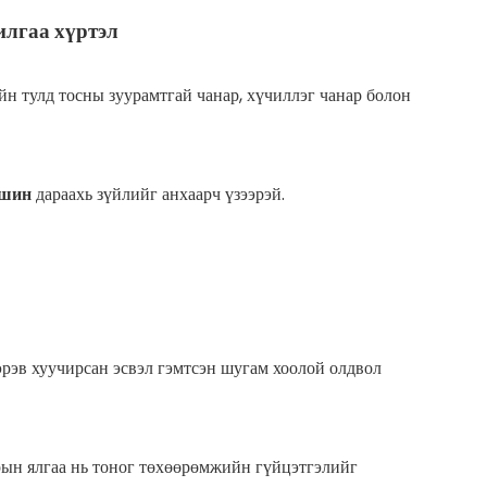
илгаа хүртэл
н тулд тосны зуурамтгай чанар, хүчиллэг чанар болон
ашин
дараахь зүйлийг анхаарч үзээрэй.
эрэв хуучирсан эсвэл гэмтсэн шугам хоолой олдвол
рын ялгаа нь тоног төхөөрөмжийн гүйцэтгэлийг