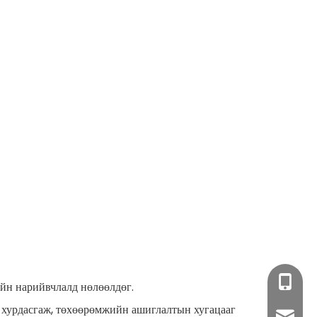
+86-17
ийн нарийвчлалд нөлөөлдөг.
йг хурдасгаж, төхөөрөмжийн ашиглалтын хугацааг