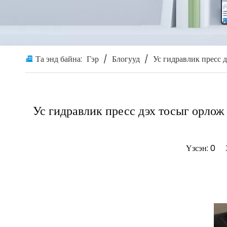
Та энд байна:
Гэр
/
Блогууд
/
Ус гидравлик пресс 
Ус гидравлик пресс дэх тосыг орлож
Үзсэн:
0
Зо