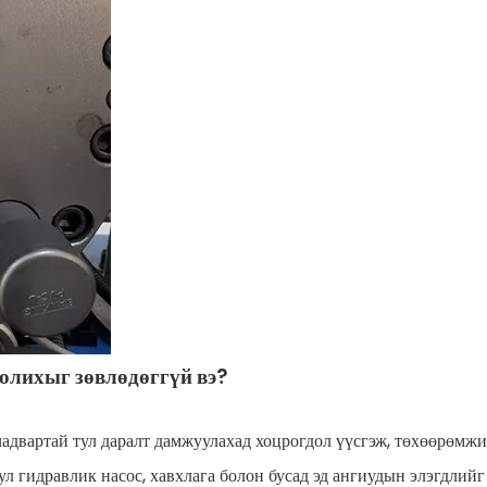
 солихыг зөвлөдөггүй вэ?
 чадвартай тул даралт дамжуулахад хоцрогдол үүсгэж, төхөөрөмж
ул гидравлик насос, хавхлага болон бусад эд ангиудын элэгдли