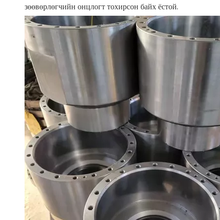
зөөвөрлөгчийн онцлогт тохирсон байх ёстой.