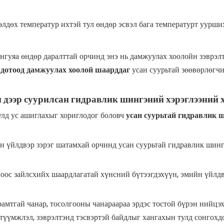
 хөлдөх температур ихтэй тул өндөр эсвэл бага температурт уурши
лангуяа өндөр даралттай орчинд энэ нь дамжуулах хоолойн зэврэ
р дотоод дамжуулах хоолой шаарддаг
усан суурьтай зөөвөрлөгч
н дээр суурилсан гидравлик шингэний хэрэглээний 
улд ус ашиглахыг хориглодог боловч
усан суурьтай гидравлик 
йн үйлдвэр зэрэг шатамхай орчинд усан суурьтай гидравлик шин
лоос зайлсхийх шаардлагатай хүнсний бүтээгдэхүүн, эмийн үйлдв
рамтгай чанар, тосолгооны чанараараа эрдэс тостой бүрэн нийцэ
түүмжлэл, зэврэлтэнд тэсвэртэй байдлыг хангахын тулд сонгох