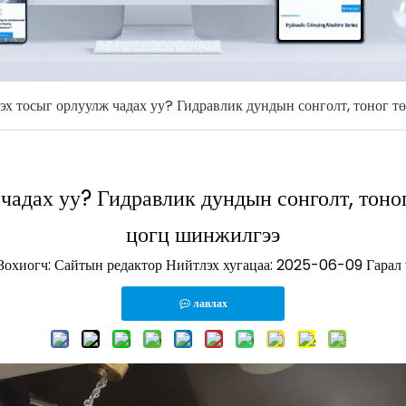
дэх тосыг орлуулж чадах уу? Гидравлик дундын сонголт, тоног
 чадах уу? Гидравлик дундын сонголт, тон
цогц шинжилгээ
хиогч: Сайтын редактор Нийтлэх хугацаа: 2025-06-09 Гарал 
лавлах