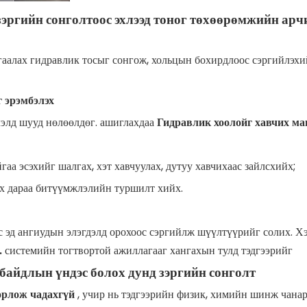
 зэргийн сонголтоос эхлээд тоног төхөөрөмжийн арч
аалах гидравлик тосыг сонгож, хольцын бохирдлоос сэргийлэхий
 эрэмбэлэх
элд шууд нөлөөлдөг. ашиглахдаа
Гидравлик хоолойг хавчих м
гаа эсэхийг шалгах, хэт хавчуулах, дутуу хавчихаас зайлсхийх;
их дараа битүүмжлэлийн туршилт хийх.
с эд ангиудын элэгдэлд орохоос сэргийлж шүүлтүүрийг солих. Х
.
системийн тогтвортой ажиллагааг хангахын тулд тэдгээрийг
 байдлын үндэс болох дунд зэргийн сонголт
 орлож чадахгүй
, учир нь тэдгээрийн физик, химийн шинж чана