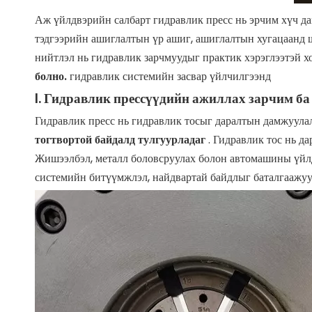
Аж үйлдвэрийн салбарт гидравлик пресс нь эрчим хүч д
тэдгээрийн ашиглалтын үр ашиг, ашиглалтын хугацаанд шу
нийтлэл нь гидравлик зарчмуудыг практик хэрэглээтэй х
болно.
гидравлик системийн засвар үйлчилгээнд
I. Гидравлик прессүүдийн ажиллах зарчим ба
Гидравлик пресс нь гидравлик тосыг даралтын дамжуула
тогтвортой байдалд тулгуурладаг
. Гидравлик тос нь д
Жишээлбэл, металл боловсруулах болон автомашины үй
системийн битүүмжлэл, найдвартай байдлыг баталгаажуул