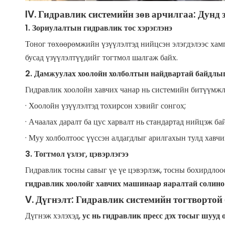
IV. Гидравлик системийн зөв арчилгаа: Дунд
1. Зориулалтын гидравлик тос хэрэглэнэ
Тоног төхөөрөмжийн үзүүлэлтэд нийцсэн элэгдэлээс хамг
бусад үзүүлэлтүүдийг тогтмол шалгаж байх.
2. Дамжуулах хоолойн холболтын найдвартай байдлыг
Гидравлик хоолойн хавчих чанар нь системийн битүүмжл
· Хоолойн үзүүлэлтэд тохирсон хэвийг сонгох;
· Ачаалах даралт ба цус харвалт нь стандартад нийцэж бай
· Муу холболтоос үүссэн алдагдлыг арилгахын тулд хавч
3. Тогтмол үзлэг, цэвэрлэгээ
Гидравлик тосны савыг үе үе цэвэрлэж, тосны бохирдлоо
гидравлик хоолойг хавчих машинаар яаралтай солино
V. Дүгнэлт: Гидравлик системийн тогтвортой
Дүгнэж хэлэхэд,
ус нь гидравлик пресс дэх тосыг шууд