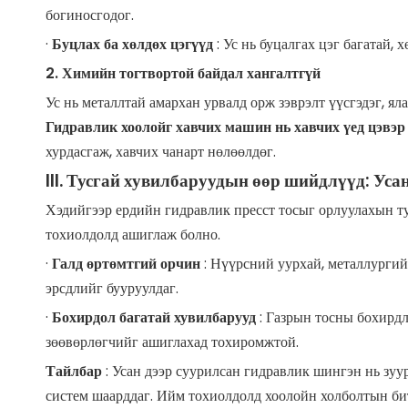
богиносгодог.
·
Буцлах ба хөлдөх цэгүүд
: Ус нь буцалгах цэг багатай,
2. Химийн тогтвортой байдал хангалтгүй
Ус нь металлтай амархан урвалд орж зэврэлт үүсгэдэг, я
Гидравлик хоолойг хавчих машин нь хавчих үед цэвэ
хурдасгаж, хавчих чанарт нөлөөлдөг.
III. Тусгай хувилбаруудын өөр шийдлүүд: Уса
Хэдийгээр ердийн гидравлик пресст тосыг орлуулахын т
тохиолдолд ашиглаж болно.
·
Галд өртөмтгий орчин
: Нүүрсний уурхай, металлурги
эрсдлийг бууруулдаг.
·
Бохирдол багатай хувилбарууд
: Газрын тосны бохирд
зөөвөрлөгчийг ашиглахад тохиромжтой.
Тайлбар
: Усан дээр суурилсан гидравлик шингэн нь зуу
систем шаарддаг. Ийм тохиолдолд хоолойн холболтын би