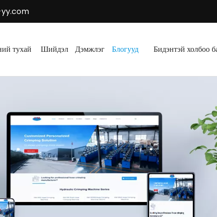
-yy.com
ний тухай
Шийдэл
Дэмжлэг
Блогууд
Бидэнтэй холбоо б