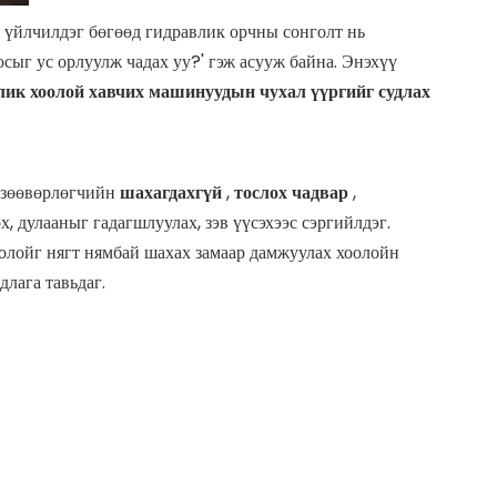
 үйлчилдэг бөгөөд гидравлик орчны сонголт нь
сыг ус орлуулж чадах уу?' гэж асууж байна. Энэхүү
лик хоолой хавчих машинуудын чухал үүргийг судлах
ь зөөвөрлөгчийн
шахагдахгүй
,
тослох чадвар
,
, дулааныг гадагшлуулах, зэв үүсэхээс сэргийлдэг.
олойг нягт нямбай шахах замаар дамжуулах хоолойн
лага тавьдаг.