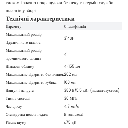
тиском і значно покращуючи безпеку та термін служби
шлангів у зборі.
Технічні характеристики
Параметр
Специфікація
Максимальний розмір
3'4SH
гідравлічного шланга
Максимальний розмір
4'
промислового шланга
Діапазон обжиму
4-155 мм
Максимальне відкриття без плашок
262 мм
Максимальне відкриття кубика
100 мм
Двигун і напруга
380 В/5,5 кВт (налаштовується)
Тиск в системі
30 МПа
Час циклу
4,7 мм/с
Стандартна ножна педаль
В комплекті
Рівень шуму
≤75 дБ