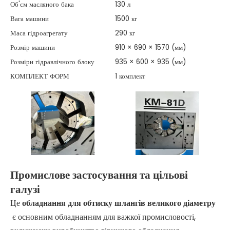
Об'єм масляного бака
130 л
Вага машини
1500 кг
Маса гідроагрегату
290 кг
Розмір машини
910 × 690 × 1570 (мм)
Розміри гідравлічного блоку
935 × 600 × 935 (мм)
КОМПЛЕКТ ФОРМ
1 комплект
Промислове застосування та цільові
галузі
Це
обладнання для обтиску шлангів великого діаметру
є основним обладнанням для важкої промисловості,