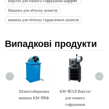
Верстат для тонкого гофрування Supper
Машина для обтиску шлангів
машина для обтиску гідравлічних шлангів
Випадкові продукти
Машин
шла
под
<
>
нгова
Шлангозбиральна
КМ-81А3 Верстат
машина КМ-65Ф
для тонкого
гофрування