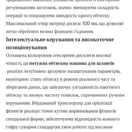
регулюванням заготовок, значно зменшуючи складність
операції та покращуючи швидкість одного обтиску.
Максимальний отвір матриці досягає 100 мм, що дозволяє
легко обробляти великі фланцеві з'єднання.
Інтелектуальне керування та високоточне
позиціонування
Оснащена кольоровим сенсорним дисплеєм високої
чіткості, ця
потужна обтискна машина для шлангів
реалізує інтуїтивно зрозуміле налаштування параметрів,
моніторинг стану обтиску в режимі реального часу та
зберігання даних, що забезпечує узгодженість пакетного
обтиску та знижує частоту помилок, спричинених ручним
керуванням. Вбудований транспортир для орієнтації
фітингів реалізує точне кутове вирівнювання фітингів
спеціальної форми, забезпечуючи відповідність кожного
гофру суворим стандартам умов роботи під високим