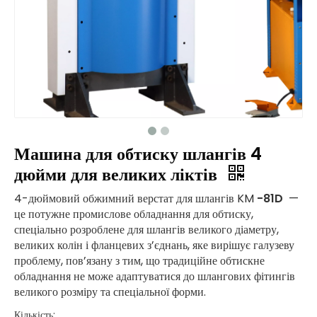
Машина для обтиску шлангів 4
дюйми для великих ліктів
4-дюймовий обжимний верстат для шлангів KM
-81D
—
це потужне промислове обладнання для обтиску,
спеціально розроблене для шлангів великого діаметру,
великих колін і фланцевих з’єднань, яке вирішує галузеву
проблему, пов’язану з тим, що традиційне обтискне
обладнання не може адаптуватися до шлангових фітингів
великого розміру та спеціальної форми.
Кількість: