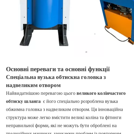
Основні переваги та основні функції
Спеціальна вузька обтискна головка з
надвеликим отвором
Найвидатнішою перевагою цього
великого колінчастого
обтиску шланга
є його спеціально розроблена вузька
обжимна головка з надвеликим отвором. Ця інноваційна
структура може легко вмістити великі коліна та фітинги
неправильної форми, які не можуть бути оброблені на
традиційних машинах, уникаючи проблем із повторним