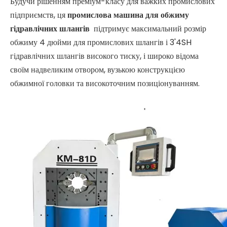
Будучи рішенням преміум-класу для важких промислових
підприємств, ця
промислова машина для обжиму
гідравлічних шлангів
підтримує максимальний розмір
обжиму 4 дюйми для промислових шлангів і 3'4SH
гідравлічних шлангів високого тиску, і широко відома
своїм надвеликим отвором, вузькою конструкцією
обжимної головки та високоточним позиціонуванням.