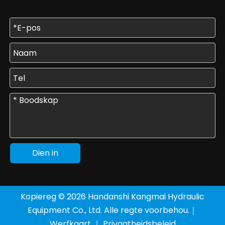
Dien in
Kopiereg ©
2026
Handanshi Kangmai Hydraulic
Equipment Co., Ltd. Alle regte voorbehou.｜
Werfkaart
｜
Privaatheidsbeleid