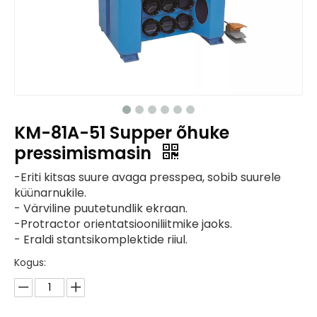
KM-81A-51 Supper õhuke
pressimismasin
-Eriti kitsas suure avaga presspea, sobib suurele
küünarnukile.
- Värviline puutetundlik ekraan.
-Protractor orientatsiooniliitmike jaoks.
- Eraldi stantsikomplektide riiul.
Kogus: