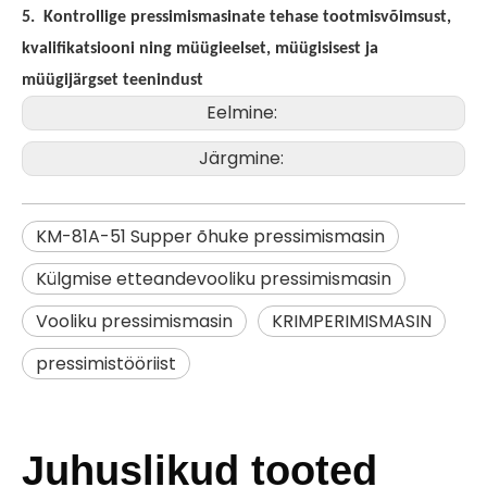
5.
Kontrollige pressimismasinate tehase tootmisvõimsust,
kvalifikatsiooni ning müügieelset, müügisisest ja
müügijärgset teenindust
Eelmine:
Järgmine:
KM-81A-51 Supper õhuke pressimismasin
Külgmise etteandevooliku pressimismasin
Vooliku pressimismasin
KRIMPERIMISMASIN
pressimistööriist
Juhuslikud tooted