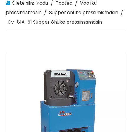
Olete siin:
Kodu
/
Tooted
/
Vooliku
pressimismasin
/
Supper õhuke pressimismasin
/
KM-81A-51 Supper õhuke pressimismasin