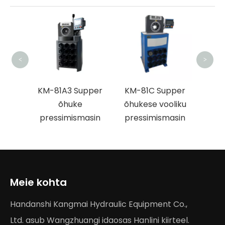
KM-
pre
<
>
liku
KM-81A3 Supper
KM-81C Supper
ise
õhuke
õhukese vooliku
pressimismasin
pressimismasin
Meie kohta
Handanshi Kangmai Hydraulic Equipment Co.,
Ltd. asub Wangzhuangi idaosas Hanlini kiirteel.