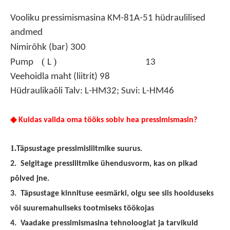
Vooliku pressimismasina KM-81A-51 hüdraulilised
andmed
Nimirõhk (bar) 300
(
)
Pump
L
13
Veehoidla maht (liitrit) 98
Hüdraulikaõli Talv: L-HM32; Suvi: L-HM46
◆
Kuidas valida oma tööks sobiv hea pressimismasin?
1.
Täpsustage pressimisliitmike suurus.
2.
Selgitage pressliitmike ühendusvorm, kas on pikad
põlved jne.
3.
Täpsustage kinnituse eesmärki, olgu see siis hoolduseks
või suuremahuliseks tootmiseks töökojas
4.
Vaadake pressimismasina tehnoloogiat ja tarvikuid