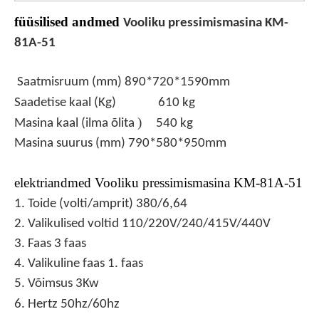
füüsilised andmed
Vooliku pressimismasina KM-
81A-51
Saatmisruum (mm) 890*720*1590mm
Saadetise kaal (Kg)
610 kg
)
Masina kaal (ilma õlita
540 kg
Masina suurus (mm) 790*580*950mm
elektriandmed
Vooliku pressimismasina KM-81A-51
1. Toide (volti/amprit) 380/6,64
2. Valikulised voltid 110/220V/240/415V/440V
3. Faas 3 faas
4. Valikuline faas 1. faas
5. Võimsus 3Kw
6. Hertz 50hz/60hz