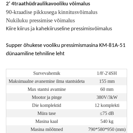
2'
4
traathüdraulikavooliku võimalus
90-kraadise pikkusega kinnitusvõimalus
Nukiluku pressimise võimalus
Kiire kiirus ja kahekiiruseline pressimisvõimalus
Supper õhukese vooliku pressimismasina KM-81A-51
dünaamiline tehniline leht
Survevahemik
1/8'-2'4SH
Maksimaalne avanemine ilma stantsideta
155 mm
Max stantsi avamine
60 mm
Mootor ja pinge
380V/3kW
Die komplektid
12 komplekti
Müra tase
≤75 dB
Masina kaal
540 kg
Masina mõõtmed
790*580*950 (mm)