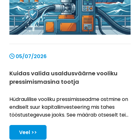
05/07/2026
Kuidas valida usaldusväärne vooliku
pressimismasina tootja
Hüdraulilise vooliku pressimisseadme ostmine on
endiselt suur kapitaliinvesteering mis tahes
tööstustegevuse jaoks. See määrab otseselt teie
igapäevase tootmise tööaja, operaatori üldise
ohutuse ja lõpptoote range vastavuse.
Veel >>