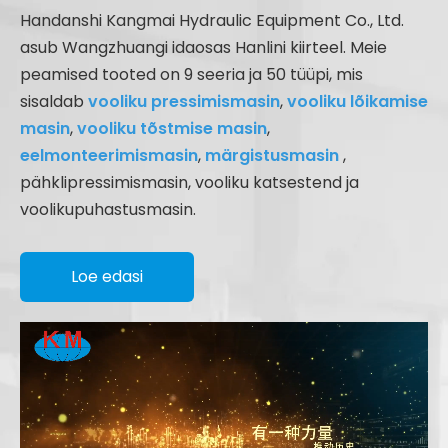
Handanshi Kangmai Hydraulic Equipment Co., Ltd.
asub Wangzhuangi idaosas Hanlini kiirteel. Meie
peamised tooted on 9 seeria ja 50 tüüpi, mis
sisaldab
vooliku pressimismasin
,
vooliku lõikamise
masin
,
vooliku tõstmise masin
,
eelmonteerimismasin
,
märgistusmasin
,
pähklipressimismasin, vooliku katsestend ja
voolikupuhastusmasin.
Loe edasi