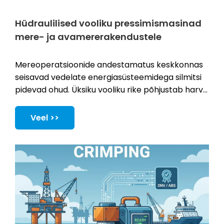
Hüdraulilised vooliku pressimismasinad
mere- ja avamererakendustele
Mereoperatsioonide andestamatus keskkonnas
seisavad vedelate energiasüsteemidega silmitsi
pidevad ohud. Üksiku vooliku rike põhjustab harva
väikeseid viivitusi. See põhjustab sageli
katastroofilisi seisakuid. Võite seista silmitsi
Veel >>
tõsiste keskkonnaohtudega. See tekitab ka
kriitilisi ohutusriske kogu meeskonnale.