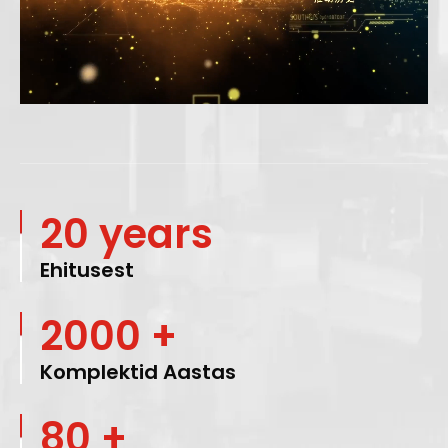
Loaded
:
Unmute
20.07%
20 years
Ehitusest
2000 +
Komplektid Aastas
80 +