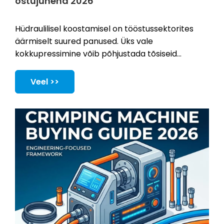
ostujuhend 2026
Hüdraulilisel koostamisel on tööstussektorites
äärmiselt suured panused. Üks vale
kokkupressimine võib põhjustada tõsiseid
vedelikulekkeid. See võib põhjustada ka
katastroofilisi seadmete rikkeid ja vahetuid
Veel >>
ohutusriske. 2026. aasta tootmismaastik nõuab
rangemaid tolerantse kui kunagi varem.