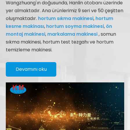
Wangzhuang'ın doğusunda, Hanlin otobanı üzerinde
yer almaktadır. Ana ürünlerimiz 9 seri ve 50 çeşitten
oluşmaktadır.
hortum sıkma makinesi
,
hortum
kesme makinası
,
hortum soyma makinesi
,
ön
montaj makinesi
,
markalama makinesi
, somun
sıkma makinesi, hortum test tezgahı ve hortum
temizleme makinesi.
Devamını oku