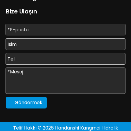
Bize Ulaşın
Göndermek
Telif Hakkı ©
2026
Handanshi Kangmai Hidrolik