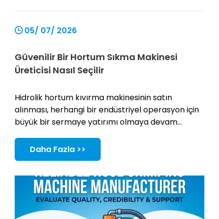
05/ 07/ 2026
Güvenilir Bir Hortum Sıkma Makinesi
Üreticisi Nasıl Seçilir
Hidrolik hortum kıvırma makinesinin satın
alınması, herhangi bir endüstriyel operasyon için
büyük bir sermaye yatırımı olmaya devam
etmektedir. Günlük üretim çalışma sürenizi, genel
operatör güvenliğinizi ve son ürün uyumluluğunu
Daha Fazla >>
doğrudan belirler.