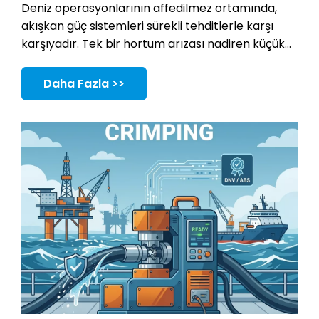
Deniz operasyonlarının affedilmez ortamında,
akışkan güç sistemleri sürekli tehditlerle karşı
karşıyadır. Tek bir hortum arızası nadiren küçük
gecikmelere neden olur. Çoğu zaman yıkıcı
kesintilere neden olur. Ciddi çevresel tehlikelerle
Daha Fazla >>
karşı karşıya kalabilirsiniz. Ayrıca tüm mürettebat
için kritik güvenlik riskleri oluşturur.