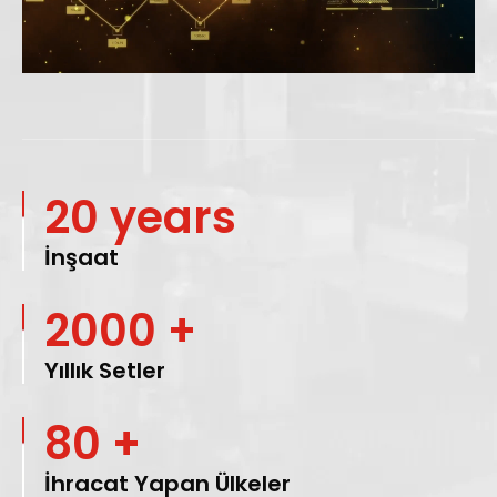
Loaded
:
Unmute
16.48%
20 years
İnşaat
2000 +
Yıllık Setler
80 +
İhracat Yapan Ülkeler