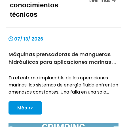
Leer más
conocimientos
técnicos
07/ 13/ 2026
Máquinas prensadoras de mangueras
hidráulicas para aplicaciones marinas y
costeras
En el entorno implacable de las operaciones
marinas, los sistemas de energía fluida enfrentan
amenazas constantes. Una falla en una sola
manguera rara vez causa solo retrasos menores.
A menudo provoca tiempos de inactividad
Más >>
catastróficos. Podría enfrentarse a graves
peligros medioambientales. También crea