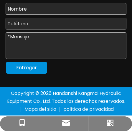
Entregar
Copyright ©
2026
Handanshi Kangmai Hydraulic
Equipment Co., Ltd. Todos los derechos reservados.
｜
Mapa del sitio
｜
política de privacidad
ventas1@km-yy.com
+86-177-3205-8136