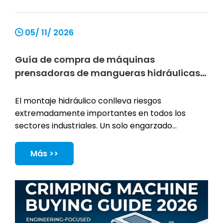
05/ 11/ 2026
Guía de compra de máquinas
prensadoras de mangueras hidráulicas
2026
El montaje hidráulico conlleva riesgos
extremadamente importantes en todos los
sectores industriales. Un solo engarzado
inadecuado puede provocar graves fugas de
líquido. También puede causar fallas
Más >>
catastróficas en el equipo y riesgos inmediatos
para la seguridad. El panorama de fabricación de
2026 exige tolerancias más estrictas que nunca.