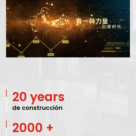
Loaded
:
Unmute
20.07%
20 years
de construcción
2000 +