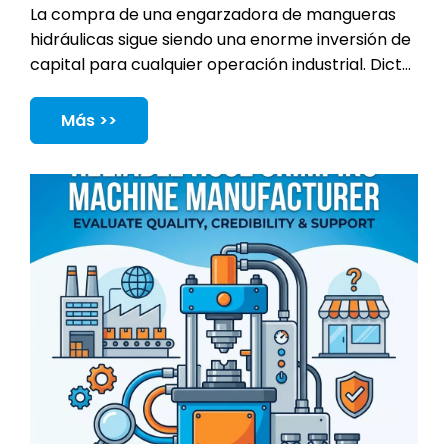
La compra de una engarzadora de mangueras
hidráulicas sigue siendo una enorme inversión de
capital para cualquier operación industrial. Dicta
directamente el tiempo de actividad de
producción diaria, la seguridad general del
Más >>
operador y el estricto cumplimiento del
producto final.